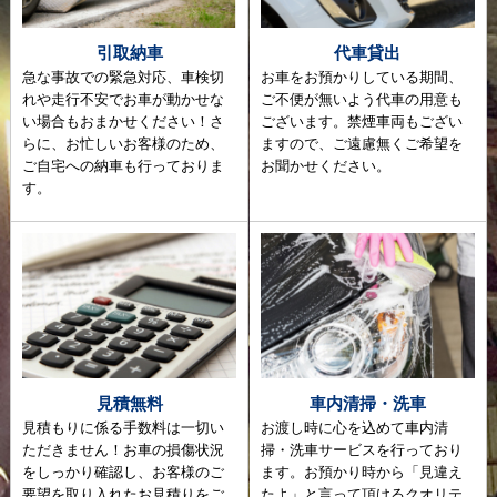
引取納車
代車貸出
急な事故での緊急対応、車検切
お車をお預かりしている期間、
れや走行不安でお車が動かせな
ご不便が無いよう代車の用意も
い場合もおまかせください！さ
ございます。禁煙車両もござい
らに、お忙しいお客様のため、
ますので、ご遠慮無くご希望を
ご自宅への納車も行っておりま
お聞かせください。
す。
見積無料
車内清掃・洗車
見積もりに係る手数料は一切い
お渡し時に心を込めて車内清
ただきません！お車の損傷状況
掃・洗車サービスを行っており
をしっかり確認し、お客様のご
ます。お預かり時から「見違え
要望を取り入れたお見積りをご
たよ」と言って頂けるクオリテ