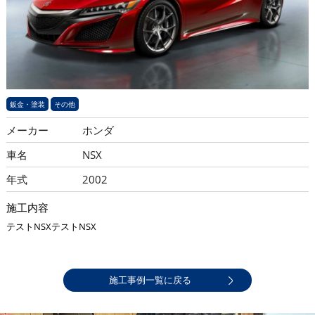
鈑金・塗装
その他
メーカー
ホンダ
車名
NSX
年式
2002
施工内容
テストNSXテストNSX
施工事例一覧に戻る