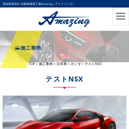
高知県高知市 自動車修理工場Amazing（アメイジング）
toggl
navig
TOP
>
施工事例
>
日本車
>
ホンダ
>
テストNSX
テストNSX