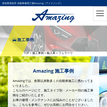
高知県高知市 自動車修理工場Amazing（アメイジング）
toggl
navig
TOP
>
施工事例
>
輸入車
>
フェラーリ
Amazing 施工事例
Amazingでは、創業以来数多くの自動車施工に携わってま
いりました。
こちらのページにて、施工タイプ別・メーカー別の施工事
例をご紹介いたします。
お車の修理・メンテナンスにお悩みのことがございました
ら、こちらを参考に、ぜひお気軽にお問合せください。