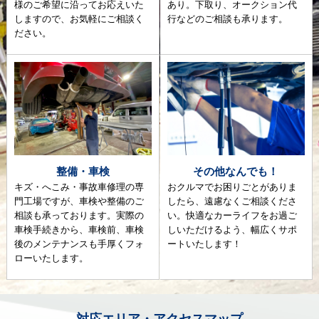
様のご希望に沿ってお応えいた
あり。下取り、オークション代
しますので、お気軽にご相談く
行などのご相談も承ります。
ださい。
整備・車検
その他なんでも！
キズ・へこみ・事故車修理の専
おクルマでお困りごとがありま
門工場ですが、車検や整備のご
したら、遠慮なくご相談くださ
相談も承っております。実際の
い。快適なカーライフをお過ご
車検手続きから、車検前、車検
しいただけるよう、幅広くサポ
後のメンテナンスも手厚くフォ
ートいたします！
ローいたします。
対応エリア・アクセスマップ