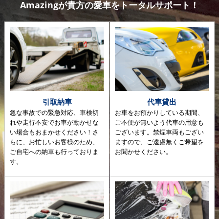
Amazingが貴方の愛車をトータルサポート！
引取納車
代車貸出
急な事故での緊急対応、車検切
お車をお預かりしている期間、
れや走行不安でお車が動かせな
ご不便が無いよう代車の用意も
い場合もおまかせください！さ
ございます。禁煙車両もござい
らに、お忙しいお客様のため、
ますので、ご遠慮無くご希望を
ご自宅への納車も行っておりま
お聞かせください。
す。