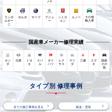
メオ
その他
ランボ
ボルボ
サーブ
プジョ
シトロ
ルノー
輸入車
ルギー
ー
エン
ニ
国産車メーカー修理実績
国産
ホン
日産
トヨ
スバ
ダイ
レク
マツ
三菱
スズ
その
ダ
タ
ル
ハツ
サス
ダ
キ
他
タイプ別 修理事例
全ての施工事例を見る
鈑金・塗装