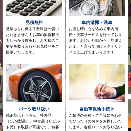
見積無料
車内清掃・洗車
見積もりに係る手数料は一切い
お渡し時に心を込めて車内清
ただきません！お車の損傷状況
掃・洗車サービスを行っており
をしっかり確認し、お客様のご
ます。お預かり時から「見違え
要望を取り入れたお見積りをご
たよ」と言って頂けるクオリテ
提示いたします。
ィに仕上げてまいります！
パーツ取り扱い
自動車保険手続き
純正品はもちろん、社外品
ご希望の車種・ご予算にあわせ
（OEM製品）、中古品（リビル
てぴったりのお車をお探しいた
ト品）も取扱い可能です。お客
します。各種ローンお取り扱い