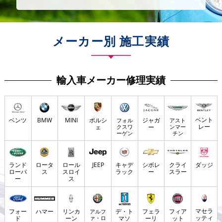
メーカー別 施工実績
輸入車メーカー修理実績
ベント
ベンツ
BMW
MINI
ポルシ
ジャガ
フォル
アスト
レー
ェ
クスワ
ー
ンマー
ーゲン
チン
ダッジ
ランド
ロータ
ロール
JEEP
キャデ
シボレ
クライ
ローバ
ス
スロイ
ラック
ー
スラー
ー
ス
マセラ
フォー
ハマー
リンカ
デ・ト
フェラ
フィア
アルフ
ッティ
ド
ーン
ァ・ロ
マソ
ーリ
ット